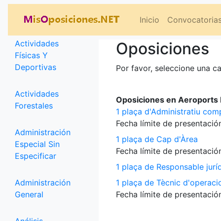
Categorías
Inicio
Convocatoria
Actividades
Oposiciones
Físicas Y
Deportivas
Por favor, seleccione una ca
Actividades
Oposiciones en Aeroports P
Forestales
1 plaça d'Administratiu com
Fecha límite de presentación
Administración
1 plaça de Cap d'Àrea
Especial Sin
Fecha límite de presentación
Especificar
1 plaça de Responsable jurí
Administración
1 plaça de Tècnic d'operaci
General
Fecha límite de presentación