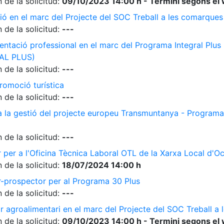
 de la solicitud:
09/10/2023 14:00 h - Termini segons el 
ió en el marc del Projecte del SOC Treball a les comarque
 de la solicitud:
---
ientació professional en el marc del Programa Integral Plus
AL PLUS)
 de la solicitud:
---
romoció turística
 de la solicitud:
---
 a la gestió del projecte europeu Transmuntanya - Programa
 de la solicitud:
---
r per a l'Oficina Tècnica Laboral OTL de la Xarxa Local d'O
 de la solicitud:
18/07/2024 14:00 h
r-prospector per al Programa 30 Plus
 de la solicitud:
---
r agroalimentari en el marc del Projecte del SOC Treball 
 de la solicitud:
09/10/2023 14:00 h - Termini segons el 