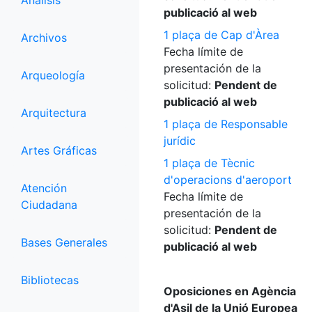
Análisis
publicació al web
1 plaça de Cap d'Àrea
Archivos
Fecha límite de
presentación de la
Arqueología
solicitud:
Pendent de
publicació al web
Arquitectura
1 plaça de Responsable
jurídic
Artes Gráficas
1 plaça de Tècnic
d'operacions d'aeroport
Atención
Fecha límite de
Ciudadana
presentación de la
solicitud:
Pendent de
Bases Generales
publicació al web
Bibliotecas
Oposiciones en Agència
d'Asil de la Unió Europea