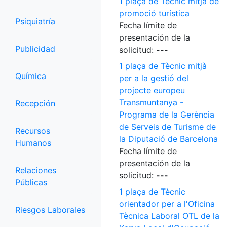
1 plaça de Tècnic mitjà de
promoció turística
Psiquiatría
Fecha límite de
presentación de la
Publicidad
solicitud:
---
1 plaça de Tècnic mitjà
Química
per a la gestió del
projecte europeu
Transmuntanya -
Recepción
Programa de la Gerència
de Serveis de Turisme de
Recursos
la Diputació de Barcelona
Humanos
Fecha límite de
presentación de la
Relaciones
solicitud:
---
Públicas
1 plaça de Tècnic
orientador per a l'Oficina
Riesgos Laborales
Tècnica Laboral OTL de la