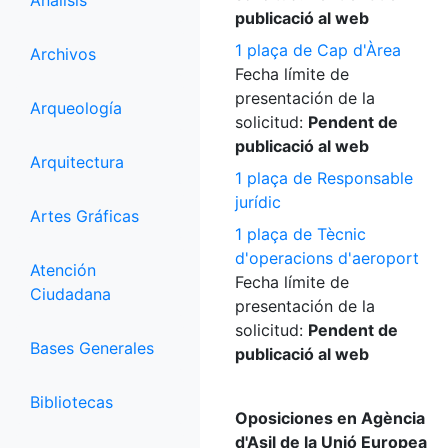
Análisis
publicació al web
1 plaça de Cap d'Àrea
Archivos
Fecha límite de
presentación de la
Arqueología
solicitud:
Pendent de
publicació al web
Arquitectura
1 plaça de Responsable
jurídic
Artes Gráficas
1 plaça de Tècnic
d'operacions d'aeroport
Atención
Fecha límite de
Ciudadana
presentación de la
solicitud:
Pendent de
Bases Generales
publicació al web
Bibliotecas
Oposiciones en Agència
d'Asil de la Unió Europea