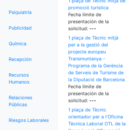
1 plaça de Tècnic mitjà de
promoció turística
Psiquiatría
Fecha límite de
presentación de la
Publicidad
solicitud:
---
1 plaça de Tècnic mitjà
Química
per a la gestió del
projecte europeu
Transmuntanya -
Recepción
Programa de la Gerència
de Serveis de Turisme de
Recursos
la Diputació de Barcelona
Humanos
Fecha límite de
presentación de la
Relaciones
solicitud:
---
Públicas
1 plaça de Tècnic
orientador per a l'Oficina
Riesgos Laborales
Tècnica Laboral OTL de la