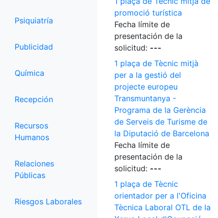
1 plaça de Tècnic mitjà de
promoció turística
Psiquiatría
Fecha límite de
presentación de la
Publicidad
solicitud:
---
1 plaça de Tècnic mitjà
Química
per a la gestió del
projecte europeu
Transmuntanya -
Recepción
Programa de la Gerència
de Serveis de Turisme de
Recursos
la Diputació de Barcelona
Humanos
Fecha límite de
presentación de la
Relaciones
solicitud:
---
Públicas
1 plaça de Tècnic
orientador per a l'Oficina
Riesgos Laborales
Tècnica Laboral OTL de la