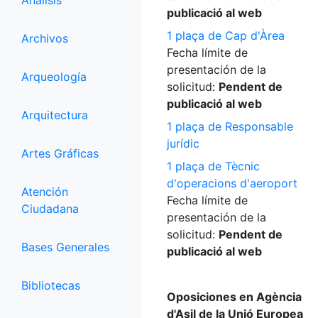
Análisis
publicació al web
1 plaça de Cap d'Àrea
Archivos
Fecha límite de
presentación de la
Arqueología
solicitud:
Pendent de
publicació al web
Arquitectura
1 plaça de Responsable
jurídic
Artes Gráficas
1 plaça de Tècnic
d'operacions d'aeroport
Atención
Fecha límite de
Ciudadana
presentación de la
solicitud:
Pendent de
Bases Generales
publicació al web
Bibliotecas
Oposiciones en Agència
d'Asil de la Unió Europea