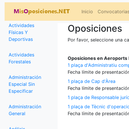
Categorías
Inicio
Convocatoria
Actividades
Oposiciones
Físicas Y
Deportivas
Por favor, seleccione una ca
Actividades
Oposiciones en Aeroports P
Forestales
1 plaça d'Administratiu com
Fecha límite de presentación
Administración
1 plaça de Cap d'Àrea
Especial Sin
Fecha límite de presentación
Especificar
1 plaça de Responsable jurí
Administración
1 plaça de Tècnic d'operaci
General
Fecha límite de presentación