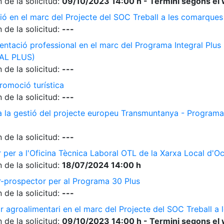
 de la solicitud:
09/10/2023 14:00 h - Termini segons el 
ió en el marc del Projecte del SOC Treball a les comarque
 de la solicitud:
---
ientació professional en el marc del Programa Integral Plus
AL PLUS)
 de la solicitud:
---
romoció turística
 de la solicitud:
---
 a la gestió del projecte europeu Transmuntanya - Programa
 de la solicitud:
---
r per a l'Oficina Tècnica Laboral OTL de la Xarxa Local d'O
 de la solicitud:
18/07/2024 14:00 h
r-prospector per al Programa 30 Plus
 de la solicitud:
---
r agroalimentari en el marc del Projecte del SOC Treball 
 de la solicitud:
09/10/2023 14:00 h - Termini segons el 