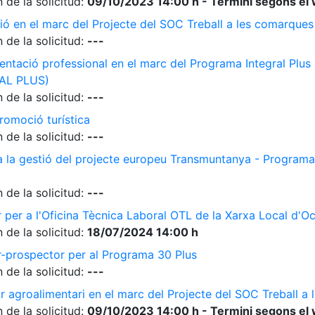
 de la solicitud:
09/10/2023 14:00 h - Termini segons el 
ió en el marc del Projecte del SOC Treball a les comarque
 de la solicitud:
---
ientació professional en el marc del Programa Integral Plus
AL PLUS)
 de la solicitud:
---
romoció turística
 de la solicitud:
---
 a la gestió del projecte europeu Transmuntanya - Programa
 de la solicitud:
---
r per a l'Oficina Tècnica Laboral OTL de la Xarxa Local d'O
 de la solicitud:
18/07/2024 14:00 h
r-prospector per al Programa 30 Plus
 de la solicitud:
---
r agroalimentari en el marc del Projecte del SOC Treball 
 de la solicitud:
09/10/2023 14:00 h - Termini segons el 