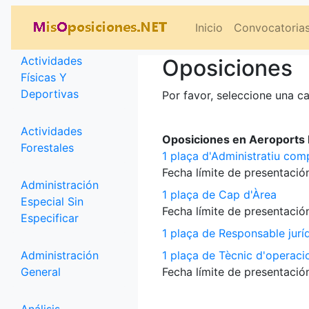
Categorías
Inicio
Convocatoria
Actividades
Oposiciones
Físicas Y
Deportivas
Por favor, seleccione una ca
Actividades
Oposiciones en Aeroports P
Forestales
1 plaça d'Administratiu com
Fecha límite de presentación
Administración
1 plaça de Cap d'Àrea
Especial Sin
Fecha límite de presentación
Especificar
1 plaça de Responsable jurí
Administración
1 plaça de Tècnic d'operaci
General
Fecha límite de presentación