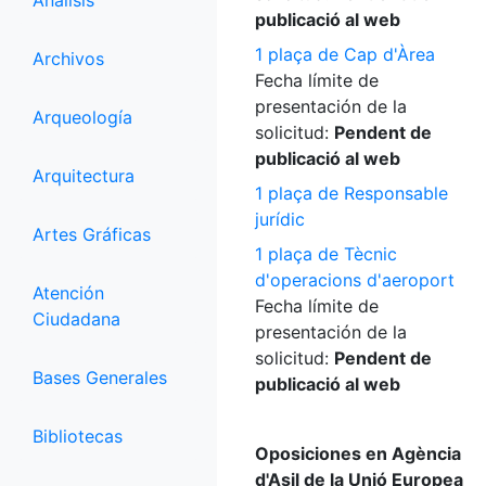
Análisis
publicació al web
1 plaça de Cap d'Àrea
Archivos
Fecha límite de
presentación de la
Arqueología
solicitud:
Pendent de
publicació al web
Arquitectura
1 plaça de Responsable
jurídic
Artes Gráficas
1 plaça de Tècnic
d'operacions d'aeroport
Atención
Fecha límite de
Ciudadana
presentación de la
solicitud:
Pendent de
Bases Generales
publicació al web
Bibliotecas
Oposiciones en Agència
d'Asil de la Unió Europea