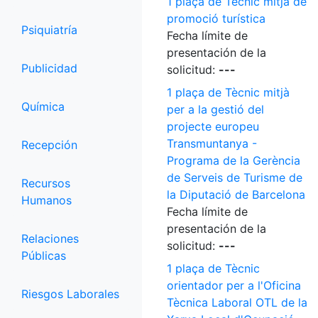
1 plaça de Tècnic mitjà de
promoció turística
Psiquiatría
Fecha límite de
presentación de la
Publicidad
solicitud:
---
1 plaça de Tècnic mitjà
Química
per a la gestió del
projecte europeu
Transmuntanya -
Recepción
Programa de la Gerència
de Serveis de Turisme de
Recursos
la Diputació de Barcelona
Humanos
Fecha límite de
presentación de la
Relaciones
solicitud:
---
Públicas
1 plaça de Tècnic
orientador per a l'Oficina
Riesgos Laborales
Tècnica Laboral OTL de la