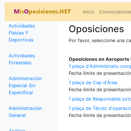
Categorías
Inicio
Convocatoria
Actividades
Oposiciones
Físicas Y
Deportivas
Por favor, seleccione una ca
Actividades
Oposiciones en Aeroports P
Forestales
1 plaça d'Administratiu com
Fecha límite de presentación
Administración
1 plaça de Cap d'Àrea
Especial Sin
Fecha límite de presentación
Especificar
1 plaça de Responsable jurí
Administración
1 plaça de Tècnic d'operaci
General
Fecha límite de presentación