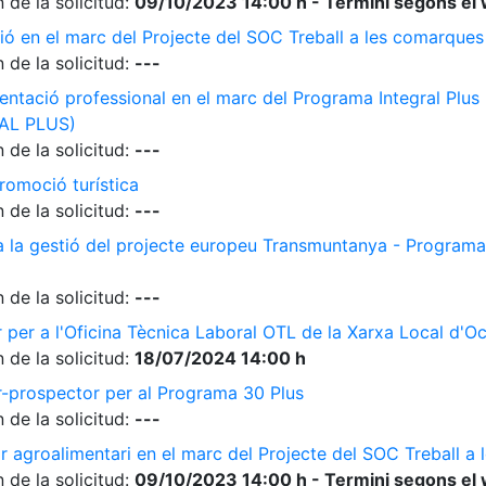
 de la solicitud:
09/10/2023 14:00 h - Termini segons el 
ió en el marc del Projecte del SOC Treball a les comarque
 de la solicitud:
---
ientació professional en el marc del Programa Integral Plus
AL PLUS)
 de la solicitud:
---
romoció turística
 de la solicitud:
---
 a la gestió del projecte europeu Transmuntanya - Programa
 de la solicitud:
---
r per a l'Oficina Tècnica Laboral OTL de la Xarxa Local d'O
 de la solicitud:
18/07/2024 14:00 h
r-prospector per al Programa 30 Plus
 de la solicitud:
---
r agroalimentari en el marc del Projecte del SOC Treball 
 de la solicitud:
09/10/2023 14:00 h - Termini segons el 