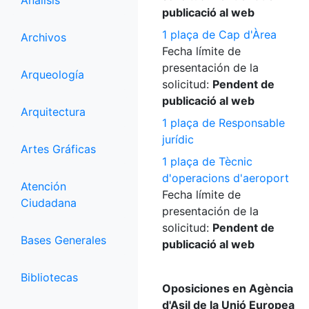
Análisis
publicació al web
1 plaça de Cap d'Àrea
Archivos
Fecha límite de
presentación de la
Arqueología
solicitud:
Pendent de
publicació al web
Arquitectura
1 plaça de Responsable
jurídic
Artes Gráficas
1 plaça de Tècnic
d'operacions d'aeroport
Atención
Fecha límite de
Ciudadana
presentación de la
solicitud:
Pendent de
Bases Generales
publicació al web
Bibliotecas
Oposiciones en Agència
d'Asil de la Unió Europea