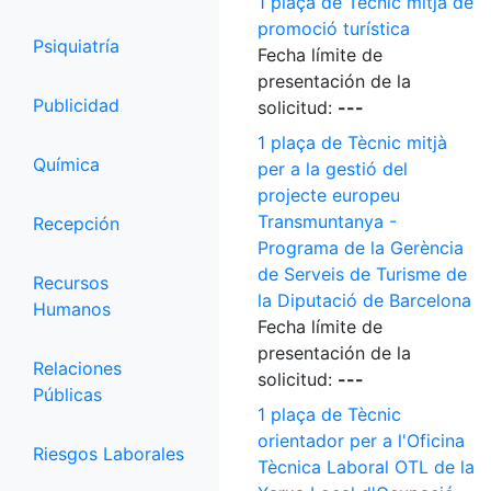
1 plaça de Tècnic mitjà de
promoció turística
Psiquiatría
Fecha límite de
presentación de la
Publicidad
solicitud:
---
1 plaça de Tècnic mitjà
Química
per a la gestió del
projecte europeu
Transmuntanya -
Recepción
Programa de la Gerència
de Serveis de Turisme de
Recursos
la Diputació de Barcelona
Humanos
Fecha límite de
presentación de la
Relaciones
solicitud:
---
Públicas
1 plaça de Tècnic
orientador per a l'Oficina
Riesgos Laborales
Tècnica Laboral OTL de la