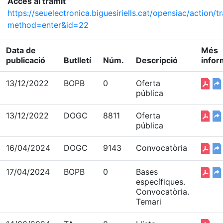
Accés al tràmit
https://seuelectronica.biguesiriells.cat/opensiac/action/t
method=enter&id=22
Data de
Més
publicació
Butlletí
Núm.
Descripció
infor
13/12/2022
BOPB
0
Oferta
pública
13/12/2022
DOGC
8811
Oferta
pública
16/04/2024
DOGC
9143
Convocatòria
17/04/2024
BOPB
0
Bases
específiques.
Convocatòria.
Temari