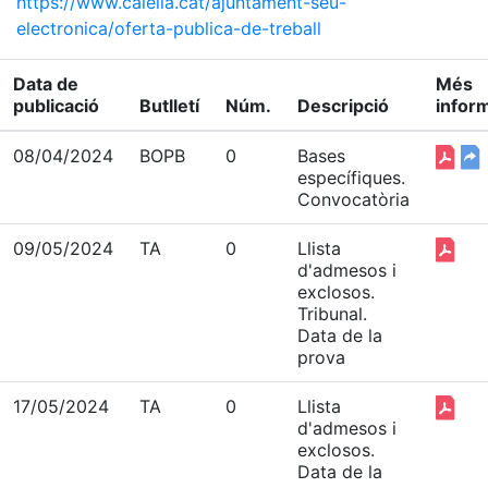
https://www.calella.cat/ajuntament-seu-
electronica/oferta-publica-de-treball
Data de
Més
publicació
Butlletí
Núm.
Descripció
infor
08/04/2024
BOPB
0
Bases
específiques.
Convocatòria
09/05/2024
TA
0
Llista
d'admesos i
exclosos.
Tribunal.
Data de la
prova
17/05/2024
TA
0
Llista
d'admesos i
exclosos.
Data de la