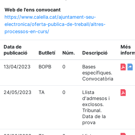
Web de l'ens convocant
https://www.calella.cat/ajuntament-seu-
electronica/oferta-publica-de-treball/altres-
processos-en-curs/
Data de
Més
publicació
Butlletí
Núm.
Descripció
infor
13/04/2023
BOPB
0
Bases
específiques.
Convocatòria
24/05/2023
TA
0
Llista
d'admesos i
exclosos.
Tribunal.
Data de la
prova