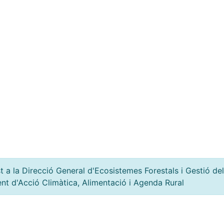
 a la Direcció General d'Ecosistemes Forestals i Gestió del
nt d'Acció Climàtica, Alimentació i Agenda Rural