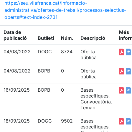
https://seu.vilafranca.cat/informacio-
administrativa/ofertes-de-treball/processos-selectius-
oberts#text-index-2731
Data de
Més
publicació
Butlletí
Núm.
Descripció
infor
04/08/2022
DOGC
8724
Oferta
pública
04/08/2022
BOPB
0
Oferta
pública
16/09/2025
BOPB
0
Bases
específiques.
Convocatòria.
Temari
18/09/2025
DOGC
9502
Bases
específiques.