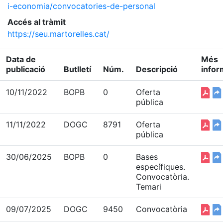
i-economia/convocatories-de-personal
Accés al tràmit
https://seu.martorelles.cat/
Data de
Més
publicació
Butlletí
Núm.
Descripció
infor
10/11/2022
BOPB
0
Oferta
pública
11/11/2022
DOGC
8791
Oferta
pública
30/06/2025
BOPB
0
Bases
específiques.
Convocatòria.
Temari
09/07/2025
DOGC
9450
Convocatòria