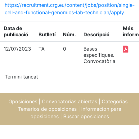
https://recruitment.crg.eu/content/jobs/position/single-
cell-and-functional-genomics-lab-technician/apply
Data de
Més
publicació
Butlletí
Núm.
Descripció
inform
12/07/2023
TA
0
Bases
específiques.
Convocatòria
Termini tancat
Oposiciones
|
Convocatorias abiertas
|
Categorias
|
Temarios de oposiciones
|
Informacion para
oposiciones
|
Buscar oposiciones