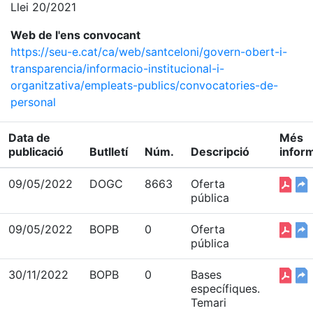
Llei 20/2021
Web de l'ens convocant
https://seu-e.cat/ca/web/santceloni/govern-obert-i-
transparencia/informacio-institucional-i-
organitzativa/empleats-publics/convocatories-de-
personal
Data de
Més
publicació
Butlletí
Núm.
Descripció
infor
09/05/2022
DOGC
8663
Oferta
pública
09/05/2022
BOPB
0
Oferta
pública
30/11/2022
BOPB
0
Bases
específiques.
Temari