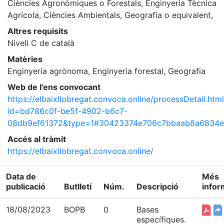
Ciències Agronòmiques o Forestals, Enginyeria Tècnica
Agrícola, Ciències Ambientals, Geografia o equivalent,
Altres requisits
Nivell C de català
Matèries
Enginyeria agrònoma, Enginyeria forestal, Geografia
Web de l'ens convocant
https://elbaixllobregat.convoca.online/processDetail.htm
id=bd786c0f-be5f-4902-b6c7-
08db9ef61372&type=1#30423374e706c7bbaab8a6834
Accés al tràmit
https://elbaixllobregat.convoca.online/
Data de
Més
publicació
Butlletí
Núm.
Descripció
infor
18/08/2023
BOPB
0
Bases
específiques.